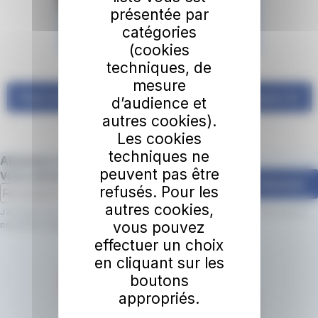
présentée par
catégories
(cookies
techniques, de
mesure
Pour en savoir plus sur le service Citiz, cliquez-ici
d’audience et
autres cookies).
Les cookies
techniques ne
Abonnez-vous à la newsletter irigo 📩
peuvent pas être
Votre adresse email
S'abonner
refusés. Pour les
autres cookies,
J’accepte que le réseau irigo utilise mon adresse email pour m’envoyer la
vous pouvez
newsletter irigo.
En savoir plus.
effectuer un choix
en cliquant sur les
boutons
appropriés.