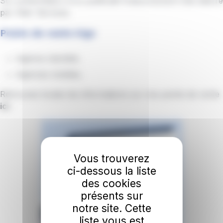
Sur présentation d'un justificatif d'abonnement Citiz délivré
par Alter Services.
Points de vente irigo
Agence clientèle.
Agences mobiles.
Retrouvez toutes les informations sur nos points de vente
ici
.
Vous trouverez
ci-dessous la liste
des cookies
présents sur
notre site. Cette
liste vous est