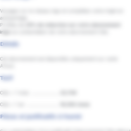
Voyagez sur le réseau irigo et complétez votre trajet en
autopartage.
Profitez de
25% de réduction sur votre abonnement
irigo
sur présentation de votre
abonnement Citiz.
Détails
Cet abonnement est disponible uniquement sur carte
A'tout.
Tarif
Citiz + 1 mois .......................
23,70€
Citiz + 1 an ...........................
16,50€ /mois
Pièces et justificatifs à fournir