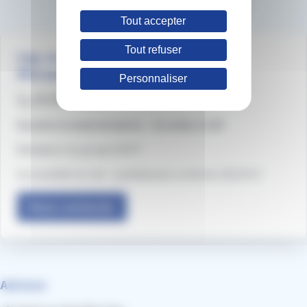
Tout accepter
Tout refuser
irigo, les services mobilité d'Angers Loire
Métropole
Personnaliser
02 41 33 64 64
Sourds et malentendants - Accédez à LSF
Médiateur du groupe RATP
Accessibilité du site : partiellement conforme (83,61%)
Nous contacter
Adresse