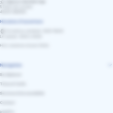
Agence clientèle irigo
5 Place de Lorraine
49000 ANGERS
Horaires d'ouverture
Du lundi au vendredi : 8h30-18h30
Le samedi : 8h30 à 13h30
Hors vacances et jours fériés
Navigation
Se déplacer
Titres & Tarifs
Services & Accessibilité
Contact
irigoPro