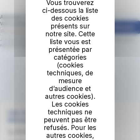
Voir les plans du réseau
Vous trouverez
ci-dessous la liste
Abonnez-vous à la newsletter irigo 📩
des cookies
Votre adresse email
présents sur
S'abonner
notre site. Cette
J’accepte que le réseau irigo utilise mon adresse email pour m’envoyer la
liste vous est
newsletter irigo.
En savoir plus.
présentée par
catégories
(cookies
techniques, de
mesure
d’audience et
autres cookies).
Les cookies
techniques ne
irigo, les services mobilité d'Angers Loire
peuvent pas être
Métropole
refusés. Pour les
02 41 33 64 64
autres cookies,