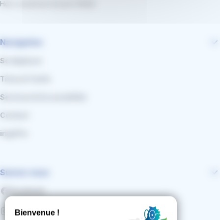
Hors vacances et jours fériés
Navigation
Se déplacer
Titres & Tarifs
Services & Accessibilité
Contact
irigoPro
Suivez-nous
Facebook
Instagram