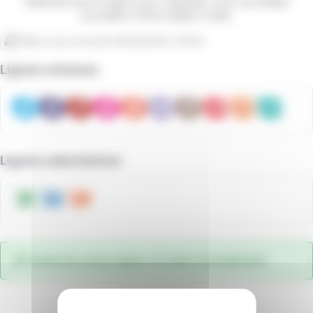
Sélectionnez la ligne pour laquelle vous souhaitez
connaître l’information trafic.
Mise à jour le
Jeudi 06/08/2026 à 16:56
Lignes urbaines
Lignes suburbaines
Toutes les autres lignes circulent normalement.