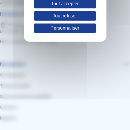
49000 ANGERS
Tout accepter
Horaires d'ouverture
Tout refuser
Du lundi au vendredi : 8h30-18h30
Personnaliser
Le samedi : 8h30 à 13h30
Hors vacances et jours fériés
Navigation
Se déplacer
Titres & Tarifs
Services & Accessibilité
Contact
irigoPro