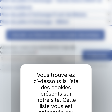
Plan du pôle d'échange - Gares (Gare SNCF et
Gare routière)
Plan du pôle d'échange Front de Maine
Plan du pôle d'échange - Millot
Calculer un itinéraire avec le plan dynamique
Abonnez-vous à la newsletter irigo 📩
Votre adresse email
S'abonner
J’accepte que le réseau irigo utilise mon adresse email pour m’envoyer la
newsletter irigo.
En savoir plus.
Vous trouverez
ci-dessous la liste
des cookies
présents sur
notre site. Cette
liste vous est