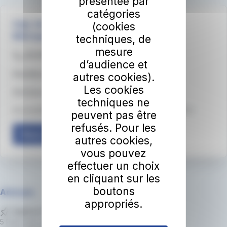
présentée par
catégories
irigo, les services mobilité d'Angers Loire
(cookies
Métropole
techniques, de
mesure
02 41 33 64 64
d’audience et
Sourds et malentendants - Accédez à LSF
autres cookies).
Les cookies
Médiateur du groupe RATP
techniques ne
Accessibilité du site : partiellement conforme (83,61%)
peuvent pas être
refusés. Pour les
Nous contacter
autres cookies,
vous pouvez
effectuer un choix
en cliquant sur les
boutons
Adresse
appropriés.
Agence clientèle irigo
5 Place de Lorraine