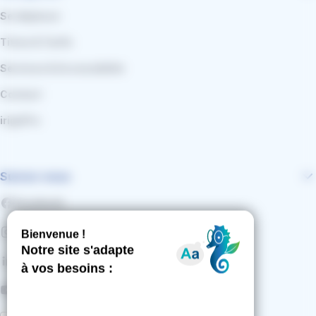
Se déplacer
Titres & Tarifs
Services & Accessibilité
Contact
irigoPro
Suivez-nous
Facebook
Instagram
LinkedIn
YouTube