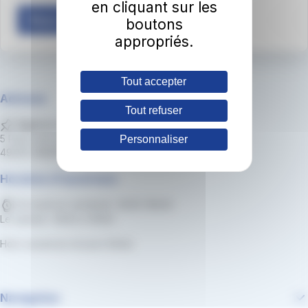
en cliquant sur les
Nous contacter
boutons
appropriés.
Tout accepter
Adresse
Tout refuser
Agence clientèle irigo
5 Place de Lorraine
Personnaliser
49000 ANGERS
Horaires d'ouverture
Du lundi au vendredi : 8h30-18h30
Le samedi : 8h30 à 13h30
Hors vacances et jours fériés
Navigation