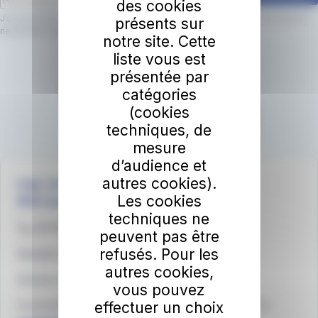
des cookies
J’accepte que le réseau irigo utilise mon adresse email pour m’envoyer la
présents sur
newsletter irigo.
En savoir plus.
notre site. Cette
liste vous est
présentée par
catégories
(cookies
techniques, de
mesure
d’audience et
autres cookies).
irigo, les services mobilité d'Angers Loire
Les cookies
Métropole
techniques ne
02 41 33 64 64
peuvent pas être
refusés. Pour les
Sourds et malentendants - Accédez à LSF
autres cookies,
Médiateur du groupe RATP
vous pouvez
effectuer un choix
Accessibilité du site : partiellement conforme (83,61%)