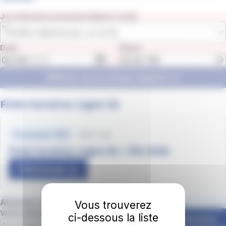
Je recherche un horaire depuis l'arrêt
Veuillez sélectionner un arrêt
Date
Heure
Afficher les prochains départs
Fiche horaires Ligne 32
Fichiers
horaires
335.7 Ko
Document .PDF
Fiche horaires Ligne-32 / Été 2026
Télécharger
Abonnez-vous à la newsletter irigo 📩
Vous trouverez
Votre adresse email
ci-dessous la liste
S'abonner