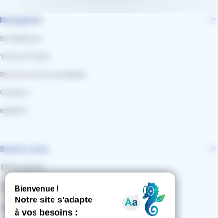
Navigation
Se déplacer
Titres & Tarifs
Services & Accessibilité
Contact
irigoPro
Suivez-nous
Facebook
Instagram
LinkedIn