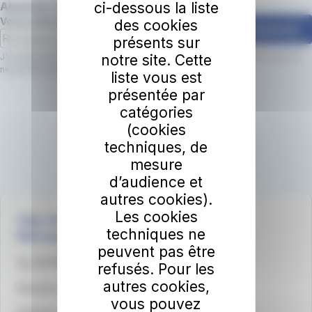
ci-dessous la liste
Abonnez-vous à la newsletter irigo 📩
Votre adresse email
des cookies
S'abonner
présents sur
notre site. Cette
J’accepte que le réseau irigo utilise mon adresse email pour m’envoyer la
newsletter irigo.
En savoir plus.
liste vous est
présentée par
catégories
(cookies
techniques, de
mesure
d’audience et
autres cookies).
Les cookies
irigo, les services mobilité d'Angers Loire
techniques ne
Métropole
peuvent pas être
02 41 33 64 64
refusés. Pour les
autres cookies,
Sourds et malentendants - Accédez à LSF
vous pouvez