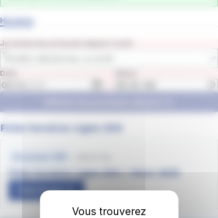
Horaires
Je recherche un horaire depuis l'arrêt
Veuillez sélectionner un arrêt
Date
Heure
Afficher les prochains départs
Fiche horaires Ligne 204
Fichiers
horaires
230.01 Ko
Document .PDF
Fiche horaires Ligne-204 / Hiver 2025
Télécharger
Vous trouverez