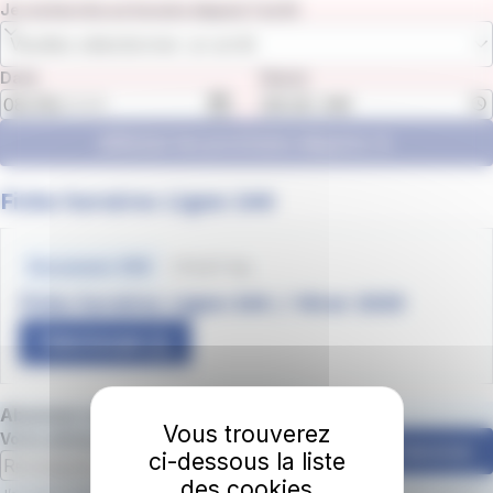
Je recherche un horaire depuis l'arrêt
Veuillez sélectionner un arrêt
Date
Heure
Afficher les prochains départs
Fiche horaires Ligne 144
Fichiers
horaires
173.57 Ko
Document .PDF
Fiche horaires Ligne-144 / Hiver 2025
Télécharger
Abonnez-vous à la newsletter irigo 📩
Vous trouverez
Votre adresse email
S'abonner
ci-dessous la liste
des cookies