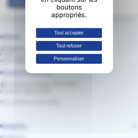
Nous contacter
boutons
appropriés.
Tout accepter
Adresse
Tout refuser
Agence clientèle irigo
5 Place de Lorraine
Personnaliser
49000 ANGERS
Horaires d'ouverture
Du lundi au vendredi : 8h30-18h30
Le samedi : 8h30 à 13h30
Hors vacances et jours fériés
Navigation
Se déplacer