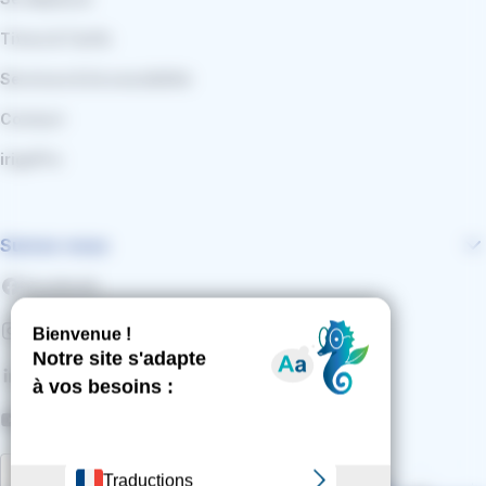
Titres & Tarifs
Services & Accessibilité
Contact
irigoPro
Suivez-nous
Facebook
Instagram
LinkedIn
YouTube