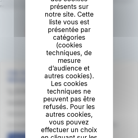
J’accepte que le réseau irigo utilise mon adresse email pour m’envoyer la
présents sur
newsletter irigo.
En savoir plus.
notre site. Cette
liste vous est
présentée par
catégories
(cookies
techniques, de
mesure
d’audience et
irigo, les services mobilité d'Angers Loire
autres cookies).
Métropole
Les cookies
techniques ne
02 41 33 64 64
peuvent pas être
Sourds et malentendants - Accédez à LSF
refusés. Pour les
autres cookies,
Médiateur du groupe RATP
vous pouvez
Accessibilité du site : partiellement conforme (83,61%)
effectuer un choix
en cliquant sur les