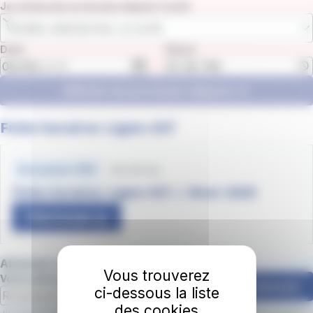
Je recherche un horaire depuis l'arrêt
Veuillez sélectionner un arrêt
Date
Heure
Afficher les prochains départs
Fiche horaires Ligne-107
Fichiers
horaires
140.35 Ko
Document .PDF
Fiche horaires Ligne-107 / Hiver 2025
Télécharger
Abonnez-vous à la newsletter irigo 📩
Vous trouverez
Votre adresse email
S'abonner
ci-dessous la liste
des cookies