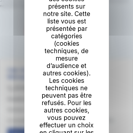
J’accepte que le réseau irigo utilise mon adresse email pour m’envoyer la
présents sur
newsletter irigo.
En savoir plus.
notre site. Cette
liste vous est
présentée par
catégories
(cookies
techniques, de
mesure
d’audience et
irigo, les services mobilité d'Angers Loire
autres cookies).
Métropole
Les cookies
techniques ne
02 41 33 64 64
peuvent pas être
Sourds et malentendants - Accédez à LSF
refusés. Pour les
autres cookies,
Médiateur du groupe RATP
vous pouvez
Accessibilité du site : partiellement conforme (83,61%)
effectuer un choix
en cliquant sur les