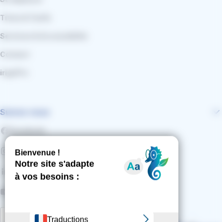
Titres & Tarifs
Services & Accessibilité
Contact
irigoPro
Suivez-nous
Facebook
Instagram
LinkedIn
YouTube