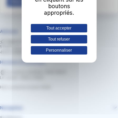
Nous contacter
boutons
appropriés.
Tout accepter
Adresse
Tout refuser
Agence clientèle irigo
5 Place de Lorraine
Personnaliser
49000 ANGERS
Horaires d'ouverture
Du lundi au vendredi : 8h30-18h30
Le samedi : 8h30 à 13h30
Hors vacances et jours fériés
Navigation
Se déplacer